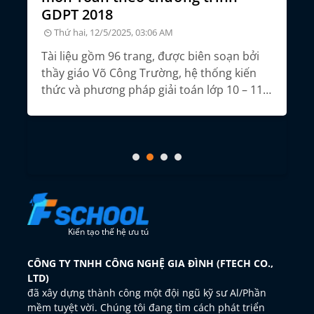
GDPT 2018
Thứ hai, 12/5/2025, 03:06 AM
m
Tổ
nă
Tài liệu gồm 96 trang, được biên soạn bởi
thầy giáo Võ Công Trường, hệ thống kiến
thức và phương pháp giải toán lớp 10 – 11 –
12, giúp học sinh ôn thi tốt nghiệp THPT
môn Toán theo chương trình GDPT 2018.
Kiến tạo thế hệ ưu tú
CÔNG TY TNHH CÔNG NGHỆ GIA ĐÌNH (FTECH CO.,
LTD)
đã xây dựng thành công một đội ngũ kỹ sư Al/Phần
mềm tuyệt vời. Chúng tôi đang tìm cách phát triển