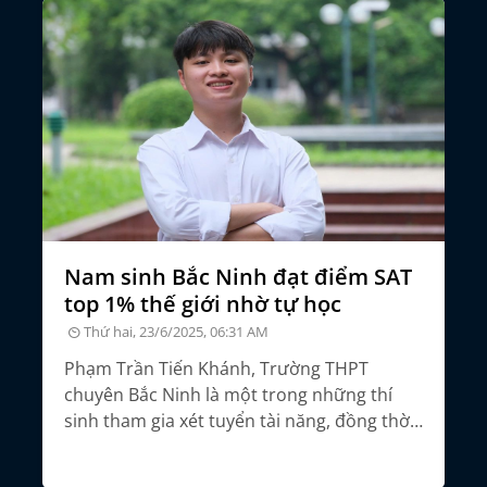
đỗ
Nam sinh Bắc Ninh đạt điểm SAT
Đ
top 1% thế giới nhờ tự học
t
đ
Thứ hai, 23/6/2025, 06:31 AM
Phạm Trần Tiến Khánh, Trường THPT
ỗ
chuyên Bắc Ninh là một trong những thí
Đạ
c
sinh tham gia xét tuyển tài năng, đồng thời
cô
o
xét hồ sơ năng lực kết hợp phỏng vấn tại
mì
ĐH Bách khoa Hà Nội.
ý 