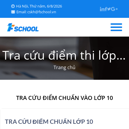
Hà Nội, Thứ năm, 6/8/2026
Email: cskh@fschool.vn
Trang chủ
Tra cứu điểm thi lớp
Giới thiệu
Trang chủ
10
Tin tức
Học liệu
TRA CỨU ĐIỂM CHUẨN VÀO LỚP 10
Tra cứu điểm
Kỹ năng sống