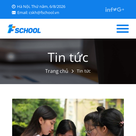
Hà Nội, Thứ năm, 6/8/2026
Email: cskh@fschool.vn
Trang chủ
Tin tức
Giới thiệu
Trang chủ
Tin tức
Tin tức
Học liệu
Tra cứu điểm
Kỹ năng sống