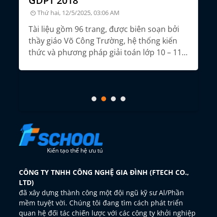
GDPT 2018
Thứ hai, 12/5/2025, 03:06 AM
m
Tổ
nă
Tài liệu gồm 96 trang, được biên soạn bởi
thầy giáo Võ Công Trường, hệ thống kiến
thức và phương pháp giải toán lớp 10 – 11 –
12, giúp học sinh ôn thi tốt nghiệp THPT
môn Toán theo chương trình GDPT 2018.
Kiến tạo thế hệ ưu tú
CÔNG TY TNHH CÔNG NGHỆ GIA ĐÌNH (FTECH CO.,
LTD)
đã xây dựng thành công một đội ngũ kỹ sư Al/Phần
mềm tuyệt vời. Chúng tôi đang tìm cách phát triển
quan hệ đối tác chiến lược với các công ty khởi nghiệp