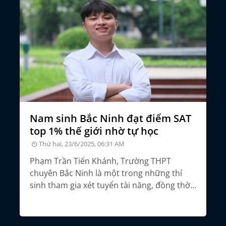
đỗ
Nam sinh Bắc Ninh đạt điểm SAT
Đ
top 1% thế giới nhờ tự học
t
đ
Thứ hai, 23/6/2025, 06:31 AM
Phạm Trần Tiến Khánh, Trường THPT
ỗ
chuyên Bắc Ninh là một trong những thí
Đạ
c
sinh tham gia xét tuyển tài năng, đồng thời
cô
o
xét hồ sơ năng lực kết hợp phỏng vấn tại
mì
ĐH Bách khoa Hà Nội.
ý 