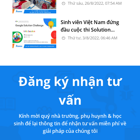
lực sĩ số lên trường công
Thứ sáu, 26/8/2022, 07:54 AM
Sinh viên Việt Nam đứng
đầu cuộc thi Solution
Challenge 2022 của Google
Thứ tư, 3/8/2022, 06:46 AM
Đăng ký nhận tư
vấn
Kính mời quý nhà trường, phụ huynh & học
sinh để lại thông tin để nhận tư vấn miễn phí về
giải pháp của chúng tôi