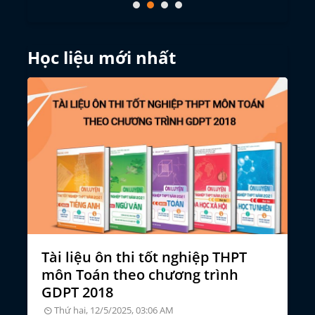
Học liệu mới nhất
Tài liệu ôn thi tốt nghiệp THPT
Đ
môn Toán theo chương trình
n
GDPT 2018
Thứ hai, 12/5/2025, 03:06 AM