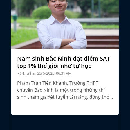
đỗ
Nam sinh Bắc Ninh đạt điểm SAT
Đ
top 1% thế giới nhờ tự học
t
đ
Thứ hai, 23/6/2025, 06:31 AM
Phạm Trần Tiến Khánh, Trường THPT
ỗ
chuyên Bắc Ninh là một trong những thí
Đạ
c
sinh tham gia xét tuyển tài năng, đồng thời
cô
o
xét hồ sơ năng lực kết hợp phỏng vấn tại
mì
ĐH Bách khoa Hà Nội.
ý 