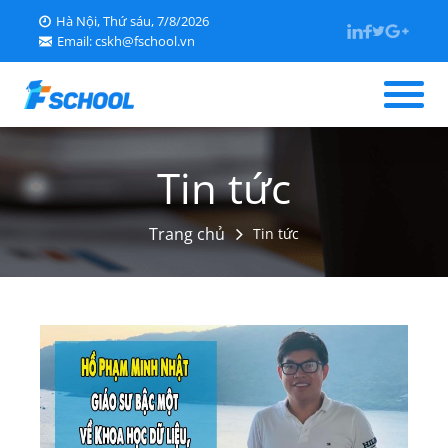
Hà Nội, Thứ sáu, 7/8/2026
Email: cskh@fschool.vn
Trang chủ
Tin tức
Giới thiệu
Trang chủ
Tin tức
Tin tức
Học liệu
Tra cứu điểm
Kỹ năng sống