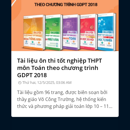
Tài liệu ôn thi tốt nghiệp THPT
Đ
môn Toán theo chương trình
n
GDPT 2018
Thứ hai, 12/5/2025, 03:06 AM
m
Tổ
nă
Tài liệu gồm 96 trang, được biên soạn bởi
thầy giáo Võ Công Trường, hệ thống kiến
thức và phương pháp giải toán lớp 10 – 11 –
12, giúp học sinh ôn thi tốt nghiệp THPT
môn Toán theo chương trình GDPT 2018.