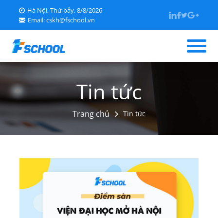
Hà Nội, Thứ bảy, 8/8/2026
Email: cskh@fschool.vn
Trang chủ
Tin tức
Giới thiệu
Trang chủ
Tin tức
Tin tức
Học liệu
Tra cứu điểm
Kỹ năng sống